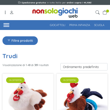
Spedizione gratuita
in tutta Italia per
ordini sopra i 49,90€!
GIOCATTOLI
PRIMA INFANZIA
SCUOLA
Filtra prodotti
Trudi
Visualizzazione di 1-48 di 389 risultati
IN OFFERTA!
IN OFFERTA!