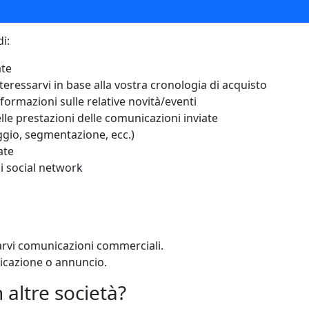
rminale (cellulare, computer o tablet)
i:
ate
teressarvi in base alla vostra cronologia di acquisto
nformazioni sulle relative novità/eventi
lle prestazioni delle comunicazioni inviate
eggio, segmentazione, ecc.)
ate
ui social network
viarvi comunicazioni commerciali.
icazione o annuncio.
 altre società?