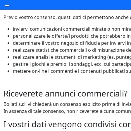
adattare la presentazione del nostro sito al vostro te
Previo vostro consenso, questi dati ci permettono anche d
inviarvi comunicazioni commerciali mirate o non mir
personalizzare le offerte/i prodotti che potrebbero in
determinare il vostro negozio di fiducia per inviarvi i
realizzare statistiche commerciali o di misurazione de
realizzare analisi e strumenti di marketing (es. punt
gestire i giochi a premio, i sondaggi, ecc. cui partecip
mettere on-line i commenti e i contenuti pubblicati s
Riceverete annunci commerciali?
Bollati s.r.l. vi chiederà un consenso esplicito prima di in
In assenza di tale consenso, non riceverete alcuna comun
I vostri dati vengono condivisi con