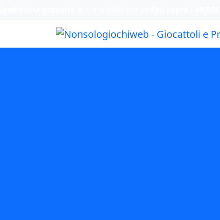
Spedizione gratuita
in tutta Italia per
ordini sopra i 49,90€
HOME
/ PRIVACY POLICY
Privacy Policy
e accedono e consultano il sito www.nonsologiochiweb.it, ai s
3 GDPR 679/16 – “Regolamento europeo sulla protezione dei da
t. Il sito è gestito da Bollati Giochinfanzia, via Torino 37 – 
eb.it