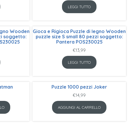
LEGGI TUTTO
 legno Wooden
Gioca e Rigioca Puzzle di legno Wooden
zi soggetto:
puzzle size S small 80 pezzi soggetto:
S230025
Pantera POS230025
€
13,99
LEGGI TUTTO
Batman
Puzzle 1000 pezzi Joker
€
14,99
LO
AGGIUNGI AL CARRELLO