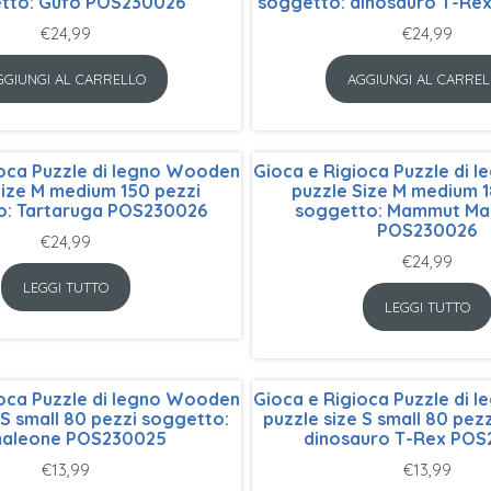
tto: Gufo POS230026
soggetto: dinosauro T-Re
€
24,99
€
24,99
GGIUNGI AL CARRELLO
AGGIUNGI AL CARREL
ioca Puzzle di legno Wooden
Gioca e Rigioca Puzzle di
Size M medium 150 pezzi
puzzle Size M medium 1
o: Tartaruga POS230026
soggetto: Mammut Ma
POS230026
€
24,99
€
24,99
LEGGI TUTTO
LEGGI TUTTO
ioca Puzzle di legno Wooden
Gioca e Rigioca Puzzle di
 S small 80 pezzi soggetto:
puzzle size S small 80 pez
aleone POS230025
dinosauro T-Rex PO
€
13,99
€
13,99