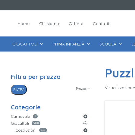
Home
Chi siamo
Offerte
Contatti
GIOCATTOLI
PRIMA INFANZIA
SCUOLA
L
Puzz
Filtra per prezzo
Visualizzazione 
Prezzo
Prezzo
Prezzo:
—
FILTRA
Min
Max
Categorie
Carnevale
6
Giocattoli
5498
Costruzioni
942