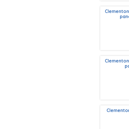
Clementoni
pan
Clementoni
p
Clementon