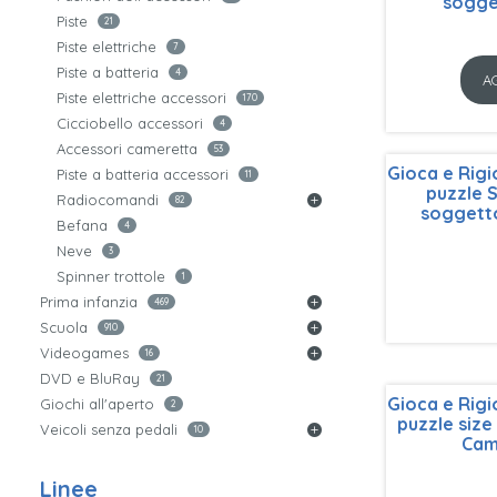
sogge
Piste
21
Piste elettriche
7
Piste a batteria
4
A
Piste elettriche accessori
170
Cicciobello accessori
4
Accessori cameretta
53
Gioca e Rig
Piste a batteria accessori
11
puzzle 
Radiocomandi
82
soggett
Befana
4
Neve
3
Spinner trottole
1
Prima infanzia
469
Scuola
910
Videogames
16
DVD e BluRay
21
Gioca e Rig
Giochi all'aperto
2
puzzle size
Veicoli senza pedali
10
Cam
Linee