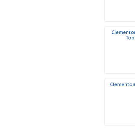
Clementon
Top
Clementoni