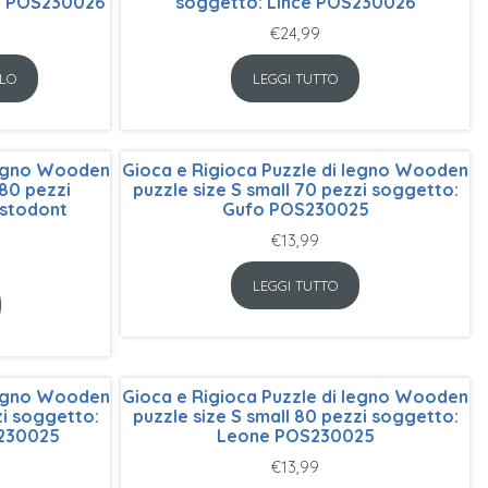
x POS230026
soggetto: Lince POS230026
€
24,99
LO
LEGGI TUTTO
 legno Wooden
Gioca e Rigioca Puzzle di legno Wooden
80 pezzi
puzzle size S small 70 pezzi soggetto:
stodont
Gufo POS230025
€
13,99
LEGGI TUTTO
 legno Wooden
Gioca e Rigioca Puzzle di legno Wooden
zi soggetto:
puzzle size S small 80 pezzi soggetto:
S230025
Leone POS230025
€
13,99