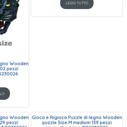
LEGGI TUTTO
 legno Wooden
02 pezzi
S230026
LO
 legno Wooden
Gioca e Rigioca Puzzle di legno Wooden
29 pezzi
puzzle Size M medium 139 pezzi