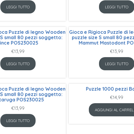
LEGGI TUTTO
LEGGI TUTTO
ioca Puzzle di legno Wooden
Gioca e Rigioca Puzzle di
 S small 80 pezzi soggetto:
puzzle size S small 80 pez
Lince POS230025
Mammut Mastodont PO
€
13,99
€
13,99
LEGGI TUTTO
LEGGI TUTTO
ioca Puzzle di legno Wooden
Puzzle 1000 pezzi 
 S small 80 pezzi soggetto:
€
14,99
rtaruga POS230025
€
13,99
AGGIUNGI AL CARREL
LEGGI TUTTO