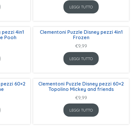
LEGGI TUTTO
 pezzi 4in1
Clementoni Puzzle Disney pezzi 4in1
he Pooh
Frozen
€
9,99
LEGGI TUTTO
 pezzi 60×2
Clementoni Puzzle Disney pezzi 60×2
ne
Topolino Mickey and friends
€
9,99
LEGGI TUTTO