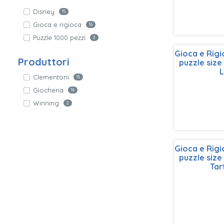
Disney
15
Gioca e rigioca
16
Puzzle 1000 pezzi
2
Gioca e Rig
Produttori
puzzle size
Clementoni
15
Giocheria
16
Winning
2
Gioca e Rig
puzzle size
Ta