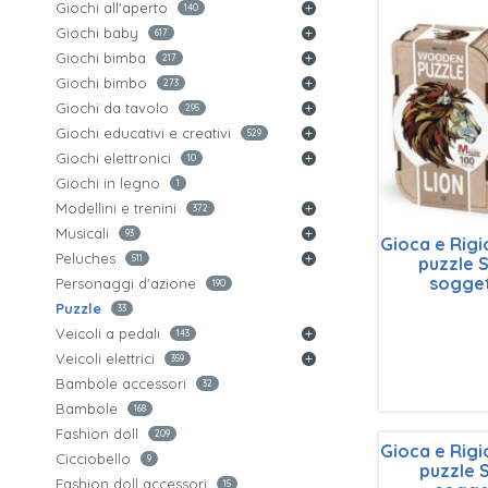
Giochi all'aperto
140
Giochi baby
617
Giochi bimba
217
Giochi bimbo
273
Giochi da tavolo
295
Giochi educativi e creativi
529
Giochi elettronici
10
Giochi in legno
1
Modellini e trenini
372
Musicali
93
Gioca e Rig
Peluches
puzzle 
511
sogge
Personaggi d'azione
190
Puzzle
33
Veicoli a pedali
143
Veicoli elettrici
359
Bambole accessori
32
Bambole
168
Fashion doll
209
Gioca e Rig
Cicciobello
9
puzzle 
Fashion doll accessori
15