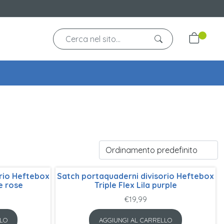
rio Heftebox
Satch portaquaderni divisorio Heftebox
e rose
Triple Flex Lila purple
€
19,99
LO
AGGIUNGI AL CARRELLO