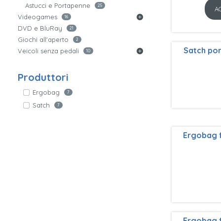
Astucci e Portapenne
25
A
Videogames
16
DVD e BluRay
21
Giochi all'aperto
2
Satch por
Veicoli senza pedali
10
Produttori
Ergobag
7
Satch
7
Ergobag f
Ergobag f