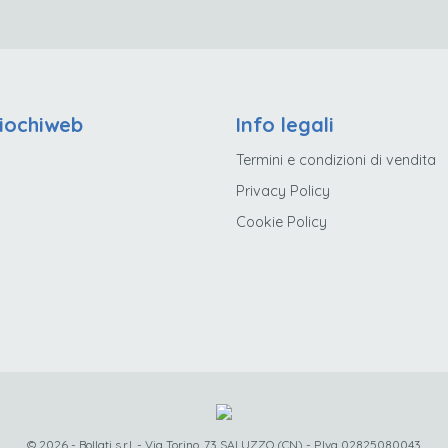
iochiweb
Info legali
Termini e condizioni di vendita
Privacy Policy
Cookie Policy
© 2026 - Bollati s.r.l. - Via Torino, 73 SALUZZO (CN) - P.Iva 02825080043