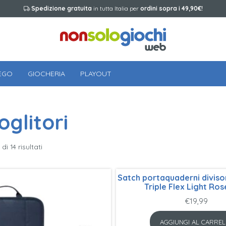
Spedizione gratuita
in tutta Italia per
ordini sopra i 49,90€!
EGO
GIOCHERIA
PLAYOUT
glitori
di 14 risultati
Satch portaquaderni diviso
Triple Flex Light Ros
€
19,99
AGGIUNGI AL CARREL