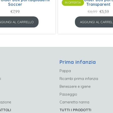
IN OFFERTA!
Soccer
Transparent
Il
Il
€
7,99
€
6,99
€
5,59
prezzo
pr
GGIUNGI AL CARRELLO
AGGIUNGI AL CARREL
original
at
era:
è:
€6,99.
€5
Prima infanzia
Pappa
i
Ricambi prima infanzia
Benessere e igiene
Passeggio
’azione
Cameretta nanna
ATTOLI
TUTTI I PRODOTTI