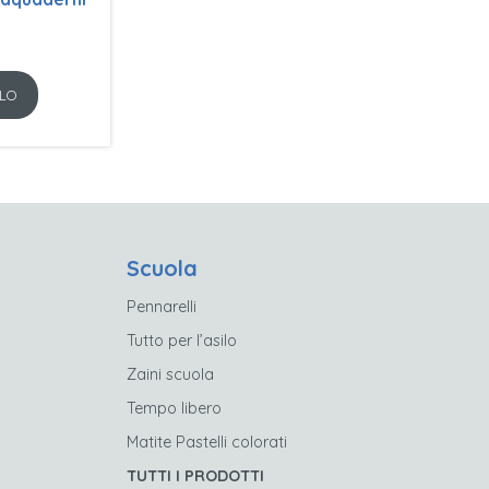
ezzo
LO
e
tuale
,59.
Scuola
Pennarelli
Tutto per l’asilo
Zaini scuola
Tempo libero
Matite Pastelli colorati
TUTTI I PRODOTTI