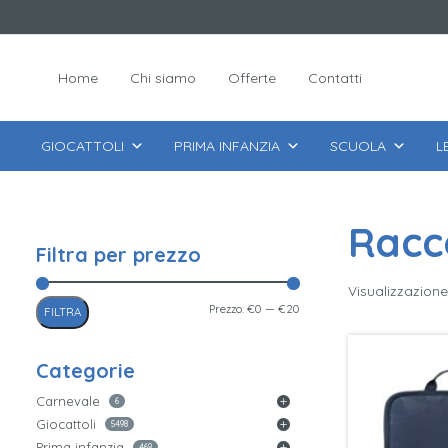
Home
Chi siamo
Offerte
Contatti
GIOCATTOLI
PRIMA INFANZIA
SCUOLA
L
Racco
Filtra per prezzo
Visualizzazione 
Prezzo
Prezzo
Prezzo:
€0
—
€20
FILTRA
Min
Max
Categorie
Carnevale
6
Giocattoli
5498
Prima infanzia
469