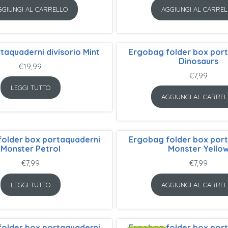
GGIUNGI AL CARRELLO
AGGIUNGI AL CARREL
taquaderni divisorio Mint
Ergobag folder box por
Dinosaurs
€
19,99
€
7,99
LEGGI TUTTO
AGGIUNGI AL CARREL
older box portaquaderni
Ergobag folder box por
Monster Petrol
Monster Yello
€
7,99
€
7,99
LEGGI TUTTO
AGGIUNGI AL CARREL
older box portaquaderni
Ergobag folder box por