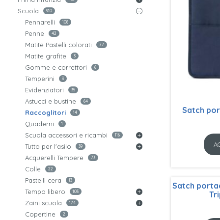
Scuola
910
Pennarelli
108
Penne
42
Matite Pastelli colorati
77
Matite grafite
3
Gomme e correttori
6
Temperini
3
Evidenziatori
35
Astucci e bustine
64
Satch por
Raccoglitori
14
Quaderni
1
Scuola accessori e ricambi
116
A
Tutto per l'asilo
39
Acquerelli Tempere
73
Colle
22
Pastelli cera
13
Satch porta
Tempo libero
103
Tr
Zaini scuola
174
Copertine
2