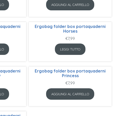
LO
AGGIUNGI AL CARRELLO
taquaderni
Ergobag folder box portaquaderni
Horses
€
7,99
LO
LEGGI TUTTO
taquaderni
Ergobag folder box portaquaderni
w
Princess
€
7,99
LO
AGGIUNGI AL CARRELLO
taquaderni