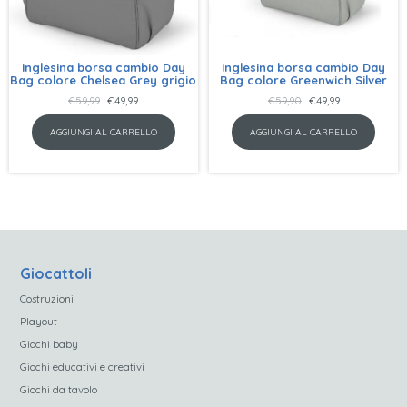
Inglesina borsa cambio Day
Inglesina borsa cambio Day
Bag colore Chelsea Grey grigio
Bag colore Greenwich Silver
Il
Il
Il
Il
€
59,99
€
49,99
€
59,90
€
49,99
prezzo
prezzo
prezzo
prezzo
AGGIUNGI AL CARRELLO
AGGIUNGI AL CARRELLO
originale
attuale
originale
attuale
era:
è:
era:
è:
€59,99.
€49,99.
€59,90.
€49,99.
Giocattoli
Costruzioni
Playout
Giochi baby
Giochi educativi e creativi
Giochi da tavolo