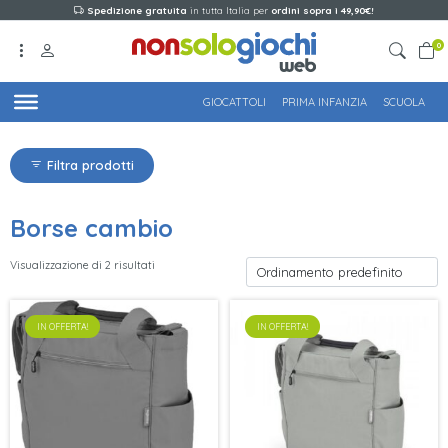
Spedizione gratuita
in tutta Italia per
ordini sopra i 49,90€!
0
GIOCATTOLI
PRIMA INFANZIA
SCUOLA
Filtra prodotti
Borse cambio
Visualizzazione di 2 risultati
IN OFFERTA!
IN OFFERTA!