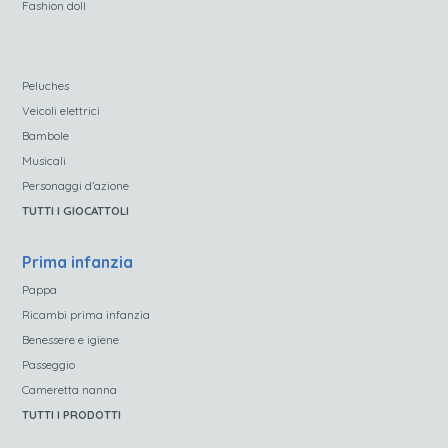
Fashion doll
Peluches
Veicoli elettrici
Bambole
Musicali
Personaggi d’azione
TUTTI I GIOCATTOLI
Prima infanzia
Pappa
Ricambi prima infanzia
Benessere e igiene
Passeggio
Cameretta nanna
TUTTI I PRODOTTI