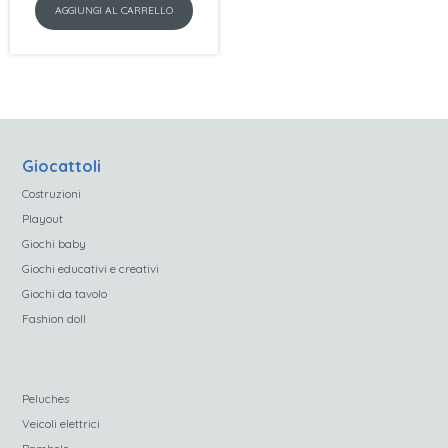
AGGIUNGI AL CARRELLO
originale
attuale
era:
è:
€34,99.
€29,99.
Giocattoli
Costruzioni
Playout
Giochi baby
Giochi educativi e creativi
Giochi da tavolo
Fashion doll
Peluches
Veicoli elettrici