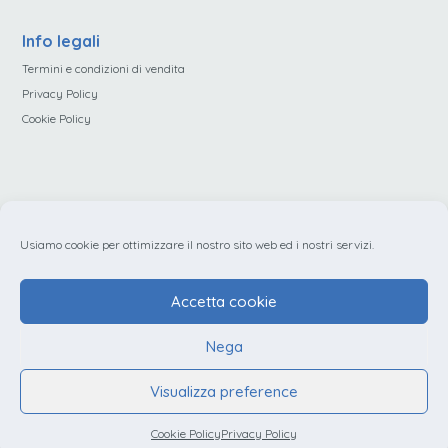
Info legali
Termini e condizioni di vendita
Privacy Policy
Cookie Policy
Servizio clienti
Contatti
Usiamo cookie per ottimizzare il nostro sito web ed i nostri servizi.
Dati legali
Accetta cookie
Nega
Visualizza preference
© 2026 - Bollati s.r.l. - Via Torino, 73 SALUZZO (CN) - P.Iva 02825080043
Iscritta al Registro Imprese di Cuneo al n. 02825080043 REA C.C.I.A.A. CN 239708 -
Capitale Sociale Sottoscritto e Interamente Versato: € 12.000,00
Cookie Policy
Privacy Policy