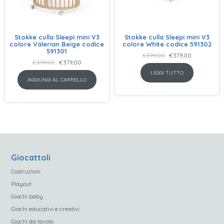
Stokke culla Sleepi mini V3
Stokke culla Sleepi mini V3
colore Valerian Beige codice
colore White codice 591302
591301
Il
Il
€
399,00
€
379,00
Il
Il
€
399,00
€
379,00
prezzo
prezzo
prezzo
prezzo
LEGGI TUTTO
originale
attuale
AGGIUNGI AL CARRELLO
originale
attuale
era:
è:
era:
è:
€399,00.
€379,00.
€399,00.
€379,00.
Giocattoli
Costruzioni
Playout
Giochi baby
Giochi educativi e creativi
Giochi da tavolo