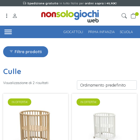
Spedizione gratuita
in tutta Italia per
ordini sopra i 49,90€!
GIOCATTOLI
PRIMA INFANZIA
SCUOLA
Filtra prodotti
Culle
Visualizzazione di 2 risultati
IN OFFERTA!
IN OFFERTA!