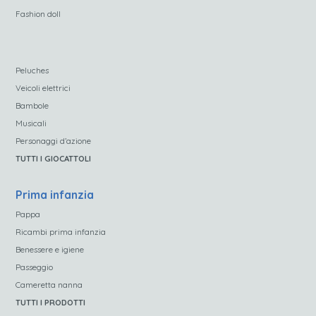
Fashion doll
Peluches
Veicoli elettrici
Bambole
Musicali
Personaggi d’azione
TUTTI I GIOCATTOLI
Prima infanzia
Pappa
Ricambi prima infanzia
Benessere e igiene
Passeggio
Cameretta nanna
TUTTI I PRODOTTI