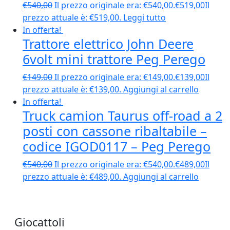
€
540,00
Il prezzo originale era: €540,00.
€
519,00
Il
prezzo attuale è: €519,00.
Leggi tutto
In offerta!
Trattore elettrico John Deere
6volt mini trattore Peg Perego
€
149,00
Il prezzo originale era: €149,00.
€
139,00
Il
prezzo attuale è: €139,00.
Aggiungi al carrello
In offerta!
Truck camion Taurus off-road a 2
posti con cassone ribaltabile –
codice IGOD0117 – Peg Perego
€
540,00
Il prezzo originale era: €540,00.
€
489,00
Il
prezzo attuale è: €489,00.
Aggiungi al carrello
Giocattoli