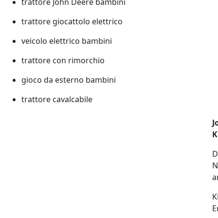
trattore John Deere bambini
trattore giocattolo elettrico
veicolo elettrico bambini
trattore con rimorchio
gioco da esterno bambini
trattore cavalcabile
J
K
D
N
a
K
E