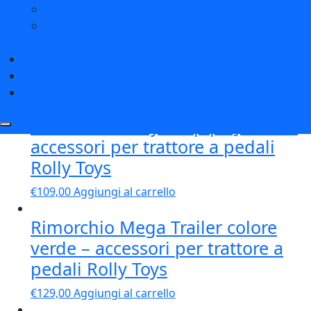
Copertine
Astucci e
Portapenne
Lego
Prodotti correlati
Giocheria
Playout
Rimorchio RollyHalfpipe Joskin –
accessori per trattore a pedali
Rolly Toys
€
109,00
Aggiungi al carrello
Rimorchio Mega Trailer colore
verde – accessori per trattore a
pedali Rolly Toys
€
129,00
Aggiungi al carrello