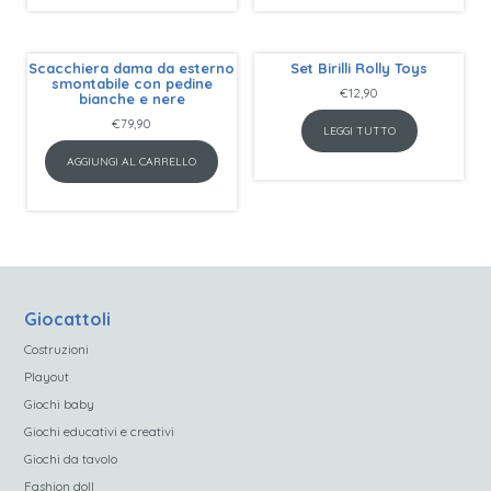
Scacchiera dama da esterno
Set Birilli Rolly Toys
smontabile con pedine
€
12,90
bianche e nere
€
79,90
LEGGI TUTTO
AGGIUNGI AL CARRELLO
Giocattoli
Costruzioni
Playout
Giochi baby
Giochi educativi e creativi
Giochi da tavolo
Fashion doll