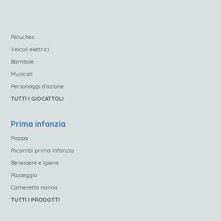
Peluches
Veicoli elettrici
Bambole
Musicali
Personaggi d’azione
TUTTI I GIOCATTOLI
Prima infanzia
Pappa
Ricambi prima infanzia
Benessere e igiene
Passeggio
Cameretta nanna
TUTTI I PRODOTTI