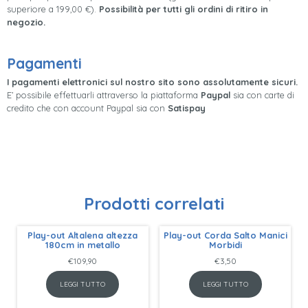
superiore a 199,00 €).
Possibilità per tutti gli ordini di ritiro in
negozio.
Pagamenti
I pagamenti elettronici sul nostro sito sono assolutamente sicuri.
E’ possibile effettuarli attraverso la piattaforma
Paypal
sia con carte di
credito che con account Paypal sia con
Satispay
Prodotti correlati
Play-out Altalena altezza
Play-out Corda Salto Manici
180cm in metallo
Morbidi
€
109,90
€
3,50
LEGGI TUTTO
LEGGI TUTTO