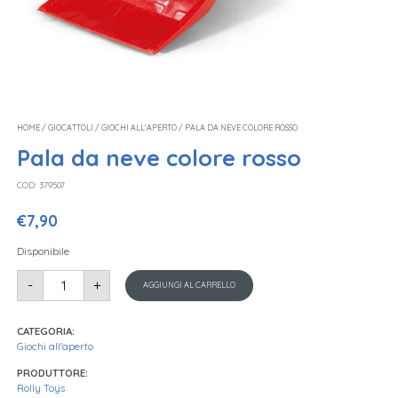
HOME
/
GIOCATTOLI
/
GIOCHI ALL'APERTO
/ PALA DA NEVE COLORE ROSSO
Pala da neve colore rosso
COD:
379507
€
7,90
Disponibile
Pala
-
+
da
AGGIUNGI AL CARRELLO
neve
colore
rosso
quantità
CATEGORIA:
Giochi all'aperto
PRODUTTORE:
Rolly Toys