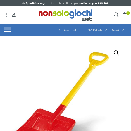
Spedizione gratuita
in tutta Italia per
ordini sopra i 49,90€!
GIOCATTOLI
PRIMA INFANZIA
SCUOLA