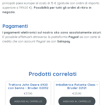
principali paesi europei al costo di 15 € (gratuite con ordini di importo
superiore a 199,00 €).
Possibilità per tutti gli ordini di ritiro in
negozio.
Pagamenti
I pagamenti elettronici sul nostro sito sono assolutamente sicuri.
E’ possibile effettuarli attraverso la piattaforma
Paypal
sia con carte di
credito che con account Paypal sia con
Satispay
Prodotti correlati
Trattore John Deere 6920
Imballatrice Rotante Claas –
con benna – Bruder 02052
Bruder 02121
€
37,90
€
25,90
AGGIUNGI AL CARRELLO
AGGIUNGI AL CARRELLO