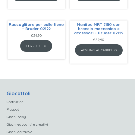
Raccoglitore per balle fieno
Manitou MRT 2150 con
– Bruder 02122
braccio meccanico e
accessori – Bruder 02129
€
24,90
€
59,90
LEGGI TUTTO
AGGIUNGI AL CARRELLO
Giocattoli
Costruzioni
Playout
Giochi baby
Giochi educativi e creativi
Giochi da tavolo