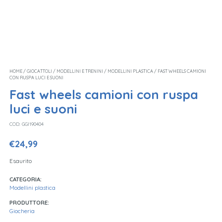
HOME
/
GIOCATTOLI
/
MODELLINI E TRENINI
/
MODELLINI PLASTICA
/ FAST WHEELS CAMIONI
CON RUSPA LUCI E SUONI
Fast wheels camioni con ruspa
luci e suoni
COD:
GGI190404
€
24,99
Esaurito
CATEGORIA:
Modellini plastica
PRODUTTORE:
Giocheria