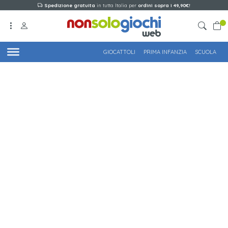
Spedizione gratuita
in tutta Italia per
ordini sopra i 49,90€!
GIOCATTOLI
PRIMA INFANZIA
SCUOLA