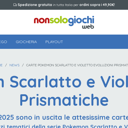
Spedizione gratuita
in tutta Italia per
ordini sopra i 49,90€!
EGO
GIOCHERIA
PLAYOUT
E
/
NEWS
/ CARTE POKEMON SCARLATTO E VIOLETTO EVOLUZIONI PRISMAT
Scarlatto e Viol
Prismatiche
025 sono in uscita le attesissime cart
zi tematici della serie Pokemon Scarlatto e Vi