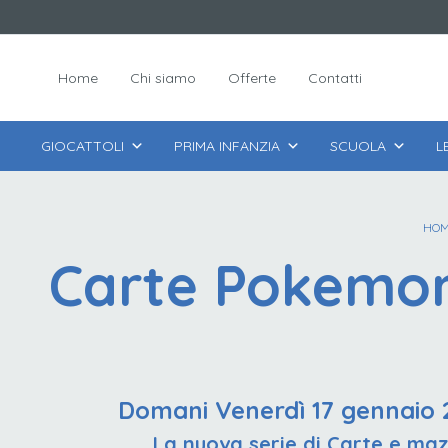
Home
Chi siamo
Offerte
Contatti
GIOCATTOLI
PRIMA INFANZIA
SCUOLA
L
HOM
Carte Pokemon 
Domani Venerdì 17 gennaio 2
La nuova serie di Carte e maz