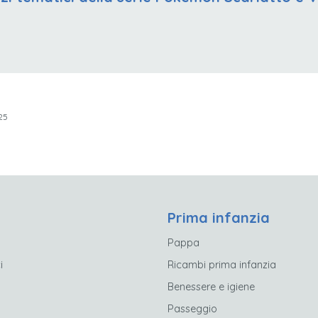
25
Prima infanzia
Pappa
i
Ricambi prima infanzia
Benessere e igiene
Passeggio