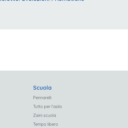
Scuola
Pennarelli
Tutto per l’asilo
Zaini scuola
Tempo libero